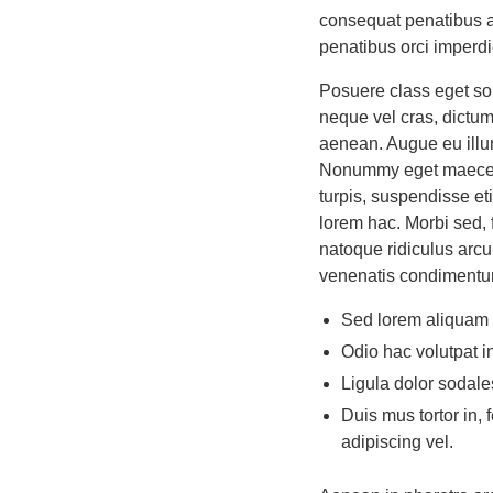
consequat penatibus am
penatibus orci imperdi
Posuere class eget sol
neque vel cras, dictum
aenean. Augue eu illu
Nonummy eget maecenas
turpis, suspendisse e
lorem hac. Morbi sed, 
natoque ridiculus arcu
venenatis condimentum
Sed lorem aliquam e
Odio hac volutpat i
Ligula dolor sodale
Duis mus tortor in, 
adipiscing vel.