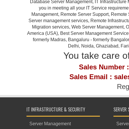
Database Server Management, IT Infrastructure 
you in meeting all your IT Service requireme
Management, Remote Server Support, Remote S
Server management services, Remote Infrastruc
Migration services, Web Server Management, Ou
America (USA), Best Server Management Services Pr
formerly Madras, Bangaluru - formerly Bangalor
Delhi, Noida, Ghaziabad, Far
You take care of
Sales Number :
Sales Email : sal
Reg
IT INFRASTRUCTURE & SECURITY
SERVER 
Server Management
Serve