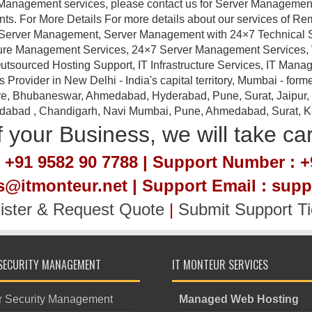
Management services, please contact us for Server Management a
nts. For More Details For more details about our services of R
erver Management, Server Management with 24×7 Technical Sup
ture Management Services, 24×7 Server Management Services,
tsourced Hosting Support, IT Infrastructure Services, IT Manag
ovider in New Delhi - India's capital territory, Mumbai - forme
e, Bhubaneswar, Ahmedabad, Hyderabad, Pune, Surat, Jaipur, Em
idabad , Chandigarh, Navi Mumbai, Pune, Ahmedabad, Surat, Kan
 your Business, we will take ca
 +91 9582 90 7788 | Support Number : +
es@itmonteur.net | Support Email : sup
ister & Request Quote
|
Submit Support Ti
SECURITY MANAGEMENT
IT MONTEUR SERVICES
r Security Management
Managed Web Hosting