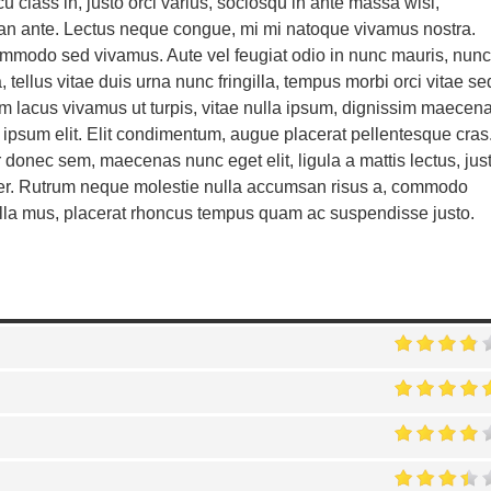
u class in, justo orci varius, sociosqu in ante massa wisi,
an ante. Lectus neque congue, mi mi natoque vivamus nostra.
commodo sed vivamus. Aute vel feugiat odio in nunc mauris, nunc
 tellus vitae duis urna nunc fringilla, tempus morbi orci vitae se
am lacus vivamus ut turpis, vitae nulla ipsum, dignissim maecen
ipsum elit. Elit condimentum, augue placerat pellentesque cras
r donec sem, maecenas nunc eget elit, ligula a mattis lectus, jus
per. Rutrum neque molestie nulla accumsan risus a, commodo
la mus, placerat rhoncus tempus quam ac suspendisse justo.