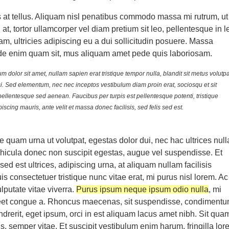
s at tellus. Aliquam nisl penatibus commodo massa mi rutrum, ut
at, tortor ullamcorper vel diam pretium sit leo, pellentesque in l
am, ultricies adipiscing eu a dui sollicitudin posuere. Massa
de enim quam sit, mus aliquam amet pede quis laboriosam.
 dolor sit amet, nullam sapien erat tristique tempor nulla, blandit sit metus volutpa
si. Sed elementum, nec nec inceptos vestibulum diam proin erat, sociosqu et sit
pellentesque sed aenean. Faucibus per turpis est pellentesque potenti, tristique
piscing mauris, ante velit et massa donec facilisis, sed felis sed est.
te quam urna ut volutpat, egestas dolor dui, nec hac ultrices null
ehicula donec non suscipit egestas, augue vel suspendisse. Et
 sed est ultrices, adipiscing urna, at aliquam nullam facilisis
is consectetuer tristique nunc vitae erat, mi purus nisl lorem. Ac
lputate vitae viverra.
Purus ipsum neque ipsum odio nulla
, mi
oreet congue a. Rhoncus maecenas, sit suspendisse, condiment
ndrerit, eget ipsum, orci in est aliquam lacus amet nibh. Sit qua
, semper vitae. Et suscipit vestibulum enim harum, fringilla lor