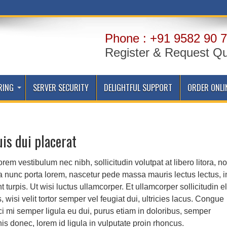
Phone : +91 9582 90 7
Register & Request Q
RING
SERVER SECURITY
DELIGHTFUL SUPPORT
ORDER ONLI
is dui placerat
rem vestibulum nec nibh, sollicitudin volutpat at libero litora, n
a nunc porta lorem, nascetur pede massa mauris lectus lectus, i
turpis. Ut wisi luctus ullamcorper. Et ullamcorper sollicitudin el
wisi velit tortor semper vel feugiat dui, ultricies lacus. Congue
ci mi semper ligula eu dui, purus etiam in doloribus, semper
is donec, lorem id ligula in vulputate proin rhoncus.