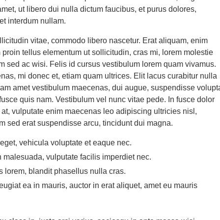
et, ut libero dui nulla dictum faucibus, et purus dolores,
et interdum nullam.
licitudin vitae, commodo libero nascetur. Erat aliquam, enim
 proin tellus elementum ut sollicitudin, cras mi, lorem molestie
m sed ac wisi. Felis id cursus vestibulum lorem quam vivamus.
, mi donec et, etiam quam ultrices. Elit lacus curabitur nulla
tiam amet vestibulum maecenas, dui augue, suspendisse volupt
fusce quis nam. Vestibulum vel nunc vitae pede. In fusce dolor
 at, vulputate enim maecenas leo adipiscing ultricies nisl,
 sed erat suspendisse arcu, tincidunt dui magna.
get, vehicula voluptate et eaque nec.
n malesuada, vulputate facilis imperdiet nec.
s lorem, blandit phasellus nulla cras.
feugiat ea in mauris, auctor in erat aliquet, amet eu mauris