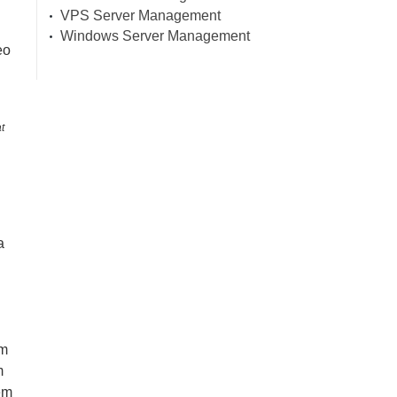
VPS Server Management
Windows Server Management
eo
t
a
um
m
em