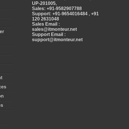
UP-201005,
Sales: +91-9582907788
Support: +91-9654016484 , +91
120 2631048
Sales Email :
sales@itmonteur.net
er
Support Email :
support@itmonteur.net
t
ces
on
es