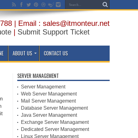
788 | Email : sales@itmonteur.net
uote
|
Submit Support Ticket
NE
ABOUT US
CONTACT US
SERVER MANAGEMENT
Server Management
Web Server Management
on
Mail Server Management
n
Database Server Management
it
Java Server Management
Exchange Server Managament
Dedicated Server Management
Linux Server Management