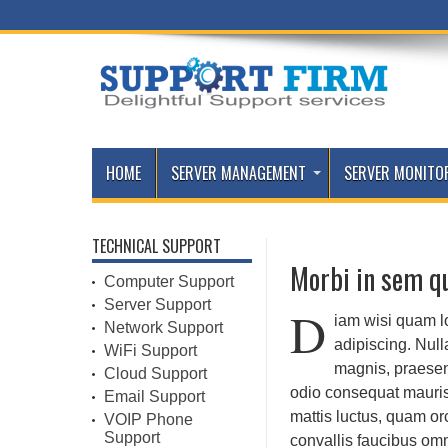
HOME
SERVER MANAGEMENT
SERVER MONITO
TECHNICAL SUPPORT
Morbi in sem qu
Computer Support
Server Support
D
iam wisi quam lo
Network Support
adipiscing. Null
WiFi Support
magnis, praesent 
Cloud Support
odio consequat mauris, 
Email Support
mattis luctus, quam or
VOIP Phone
Support
convallis faucibus omn