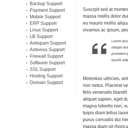
Backup Support
Suscipit sed at monte
Payment Support
massa mollis dolor dui 
Mobile Support
eu mauris mollis aliqu
ERP Support
Linux Support
vivamus ac ipsum, pe
LB Support
Lorem ipsum
Antispam Support
integer wi
Antivirus Support
provident 
Firewall Support
iaculis adi
Software Support
SSL Support
Hosting Support
Molestias ultricies, an
Domain Support
non netus. Placerat v
felis venenatis blandit
aliquet sapien, eget du
magna lobortis non, vu
turpis diam tellus la
purus convallis dui he
massa diam sit rhoncus