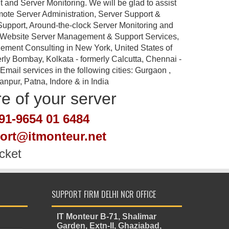
nd Server Monitoring. We will be glad to assist
emote Server Administration, Server Support &
port, Around-the-clock Server Monitoring and
 Website Server Management & Support Services,
ement Consulting in New York, United States of
rly Bombay, Kolkata - formerly Calcutta, Chennai -
ail services in the following cities: Gurgaon ,
pur, Patna, Indore & in India
re of your server
91-9654 01 6484
port@itmonteur.net
cket
SUPPORT FIRM DELHI NCR OFFICE
IT Monteur B-71, Shalimar
Garden, Extn-II, Ghaziabad,